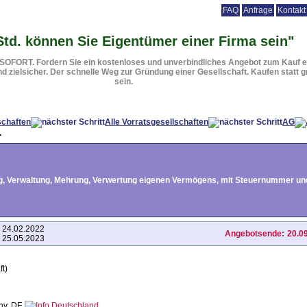
FAQ
Anfrage
Kontakt
rmenmäntel
Beteiligungen
Vorteile
Vorgehensweise
Rechtsformen
Ur
Std. können Sie Eigentümer einer Firma sein"
a SOFORT. Fordern Sie ein kostenloses und unverbindliches Angebot zum Kauf e
nd zielsicher. Der schnelle Weg zur Gründung einer Gesellschaft. Kaufen statt g
sein.
schaften
Alle Vorratsgesellschaften
AG
.
 Verwaltung, Mehrung, Verwertung eigenen Vermögens, mit Steuernummer und
24.02.2022
Angebotsende:
20.0
25.05.2023
ft)
ny, DE