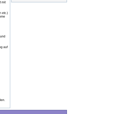
 mit
 etc.)
ahme
 und
ng auf
den.