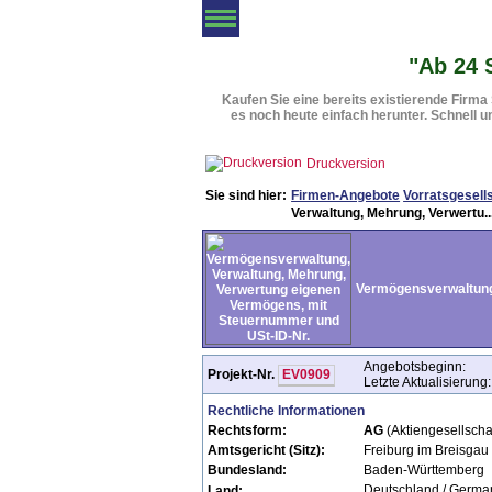
Angebotsliste
Vorratsgesellschaften
Fi
"Ab 24 
Kaufen Sie eine bereits existierende Firm
es noch heute einfach herunter. Schnell u
Druckversion
Sie sind hier:
Firmen-Angebote
Vorratsgesell
Verwaltung, Mehrung, Verwertu..
Vermögensverwaltung,
Angebotsbeginn:
Projekt-Nr.
EV0909
Letzte Aktualisierung:
Rechtliche Informationen
Rechtsform:
AG
(Aktiengesellscha
Amtsgericht (Sitz):
Freiburg im Breisgau
Bundesland:
Baden-Württemberg
Deutschland / Germa
Land: