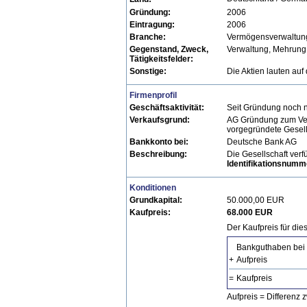
Gründung:
2006
Eintragung:
2006
Branche:
Vermögensverwaltung
Gegenstand, Zweck,
Verwaltung, Mehrung
Tätigkeitsfelder:
Sonstige:
Die Aktien lauten auf
Firmenprofil
Geschäftsaktivität:
Seit Gründung noch ni
Verkaufsgrund:
AG Gründung zum Verka
vorgegründete Gesell
Bankkonto bei:
Deutsche Bank AG
Beschreibung:
Die Gesellschaft verf
Identifikationsnumm
Konditionen
Grundkapital:
50.000,00 EUR
Kaufpreis:
68.000 EUR
Der Kaufpreis für dies
Bankguthaben bei 
+
Aufpreis
=
Kaufpreis
Aufpreis = Differenz