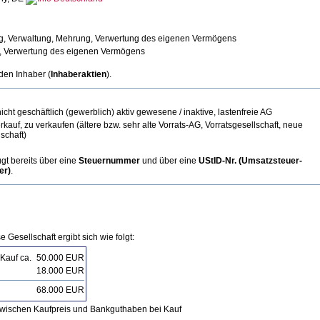
, Verwaltung, Mehrung, Verwertung des eigenen Vermögens
, Verwertung des eigenen Vermögens
 den Inhaber (
Inhaberaktien
).
cht geschäftlich (gewerblich) aktiv gewesene / inaktive, lastenfreie AG
uf, zu verkaufen (ältere bzw. sehr alte Vorrats-AG, Vorratsgesellschaft, neue
schaft)
ügt bereits über eine
Steuernummer
und über eine
UStID-Nr. (Umsatzsteuer-
er)
.
e Gesellschaft ergibt sich wie folgt:
Kauf ca.
50.000 EUR
18.000 EUR
68.000 EUR
 zwischen Kaufpreis und Bankguthaben bei Kauf