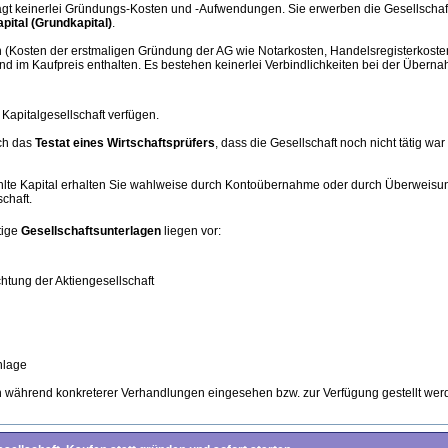
rägt keinerlei Gründungs-Kosten und -Aufwendungen. Sie erwerben die Gesellschaft
pital (Grundkapital)
.
(Kosten der erstmaligen Gründung der AG wie Notarkosten, Handelsregisterkosten
und im Kaufpreis enthalten. Es bestehen keinerlei Verbindlichkeiten bei der Übern
Kapitalgesellschaft verfügen.
sch das
Testat eines Wirtschaftsprüfers
, dass die Gesellschaft noch nicht tätig war
hlte Kapital erhalten Sie wahlweise durch Kontoübernahme oder durch Überweisu
chaft.
tige
Gesellschaftsunterlagen
liegen vor:
htung der Aktiengesellschaft
nlage
 während konkreterer Verhandlungen eingesehen bzw. zur Verfügung gestellt wer