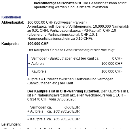
Investmentgesellschaften
ist. Die Gesellschaft kann sofort
operativ tätig werden für qualifizierte Investoren.
Konditionen
Aktienkapital:
100.000,00 CHF (Schweizer Franken)
Aktienkapital voll liberiert (Vollliberierung, 10.000.000 Namenakt
zu 0,01 CHF), Partizipationskapital (PS-Kapital): CHF .10
(Liberierung Partizipationskapital: CHF .10, 1
Namenpartizipationsschein zu 0,10 CHF).
Kaufpreis:
100.000 CHF
Der Kaufpreis für diese Gesellschaft ergibt sich wie folgt:
Vermögen (Bankguthaben etc.) bei Kauf ca.
0 CHF
+
Aufpreis
100.000 CHF
=
Kaufpreis
100.000 CHF
Aufpreis = Differenz zwischen Kaufpreis und Vermögen
(Bankguthaben etc.) bei Kauf
Der Kaufpreis ist in CHF-Währung zu zahlen.
Der Kaufpreis in
ist ein Näherungswert zum aktuellen Wechselkurs von 1 EUR =
0,93470 CHF vom 07.08.2026:
Vermögen
ca.
0,00
EUR
+
Aufpreis
ca.
106.986,20
EUR
=
Kaufpreis
ca.
106.986,20
EUR
Leistungen: