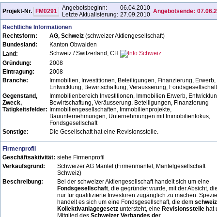
Angebotsbeginn:
06.04.2010
Projekt-Nr.
FM0291
Angebotsende:
07.06.
Letzte Aktualisierung:
27.09.2010
Rechtliche Informationen
Rechtsform:
AG, Schweiz
(schweizer Aktiengesellschaft)
Bundesland:
Kanton Obwalden
Schweiz / Switzerland, CH
Land:
Gründung:
2008
Eintragung:
2008
Branche:
Immobilien, Investitionen, Beteiligungen, Finanzierung, Erwerb,
Entwicklung, Bewirtschaftung, Veräusserung, Fondsgesellschaft
Gegenstand,
Immobilienbereich Investitionen, Immobilien Erwerb, Entwicklun
Zweck,
Bewirtschaftung, Veräusserung, Beteiligungen, Finanzierung
Tätigkeitsfelder:
Immobiliengesellschaften, Immobilienprojekte,
Bauunternehmungen, Unternehmungen mit Immobilienfokus,
Fondsgesellschaft
Sonstige:
Die Gesellschaft hat eine Revisionsstelle.
Firmenprofil
Geschäftsaktivität:
siehe Firmenprofil
Verkaufsgrund:
Schweizer AG Mantel (Firmenmantel, Mantelgesellschaft
Schweiz)
Beschreibung:
Bei der schweizer Aktiengesellschaft handelt sich um eine
Fondsgesellschaft
, die gegründet wurde, mit der Absicht, di
nur für qualifizierte Investoren zugänglich zu machen. Spezie
handelt es sich um eine Fondsgesellschaft, die dem
schweiz
Kollektivanlagegesetz
untersteht, eine
Revisionsstelle
hat 
Mitglied des
Schweizer Verbandes der