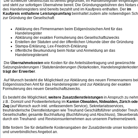
Die schweizer Gesellschaft ist bereits gegründet, im Handelsregister eingetrage
und steht zur sofortigen Übernahme bereit. Die Gründungsgebühren des Notars
des Handelsregisters sind bereits bezahlt und im Kaufpreis enthalten. Der
im
Kaufpreis enthaltene Leistungsumfang
beinhaltet zudem alle notwendigen Schr
zur Gründung der Gesellschaft:
Abklärung des Firmennamen beim Eidgenössischen Amt für das
Handelsregister
Abklärung der exakten Formulierung des Gesellschaftszwecks
Erstellen der Statuten und der öffentlichen Urkunde über die Gründung
Stampa-Erklärung, Lex-Friedrich-Erklärung
öffentliche Beurkundung beim Notar und Anmeldung an das
Handelsregisteramt
Die
Übernahmekosten
wie Kosten für die Anteilsübertragung und gewünschte
Satzungsänderungen / Statutenänderungen (Notarkosten, Handelsregisterkoste
trägt der Erwerber
.
Auf Wunsch besteht die Möglichkeit zur Abklärung des neuen Firmennamens be
Eidgenössischen Amt für das Handelsregister und zur Abklärung der exakten
Formulierung des neuen Gesellschaftszwecks.
Es besteht die Möglichkeit,
weitere Zusatzdienstleistungen
in Anspruch zu neh
z.B.: Domizil und Postweiterleitung im
Kanton Obwalden, Nidwalden, Zürich ode
Zug
(auf Wunsch auch inkl. umfassendem Service), Sekretariatsservices,
treuhänderische Dienstleistungen wie Treuhand Geschäftsführer und/oder Treu
Gesellschafter, gesamte Buchhaltung (Buchführung und Abschluss), Steuerberat
durch ein Treuhand- und Revisionsunternehmen aus unserem Partnernetzwerk.
Bitte fordern Sie für detaillierte Kostenangaben der Zusatzdienste unser kostenl
und unverbindliches Angebot an.