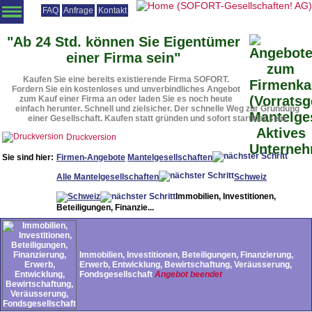
FAQ
Anfrage
Kontakt
Angebotsliste
Vorratsgesellschaften
Firmenmäntel
Beteiligungen
"Ab 24 Std. können Sie Eigentümer
einer Firma sein"
Vorteile
Vorgehensweise
Rechtsformen
Urteile
Downloads
Kaufen Sie eine bereits existierende Firma SOFORT.
Startseite
Fordern Sie ein kostenloses und unverbindliches Angebot
zum Kauf einer Firma an oder laden Sie es noch heute
einfach herunter. Schnell und zielsicher. Der schnelle Weg zur Gründung
einer Gesellschaft. Kaufen statt gründen und sofort startklar sein.
Druckversion
Sie sind hier:
Firmen-Angebote
Mantelgesellschaften
Alle Mantelgesellschaften
Schweiz
Immobilien, Investitionen,
Beteiligungen, Finanzie...
Immobilien, Investitionen, Beteiligungen, Finanzierung,
Erwerb, Entwicklung, Bewirtschaftung, Veräusserung,
Fondsgesellschaft
Angebot beendet