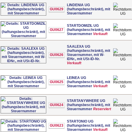
LINDENIA UG
GU0629
(haftungsbeschränkt), mit
Steuernummer
UG
STARTDOMIZIL UG
GU0627
(haftungsbeschränkt), mit
Steuernummer
Verkauft
UG
SAALEXA UG
(haftungsbeschränkt), mit
GU0626
Steuernummer, mit W-
IDNr., mit USt-ID-Nr.
UG
Verkauft
LEINEA UG
GU0625
(haftungsbeschränkt), mit
Steuernummer
Verkauft
UG
STARTANYWHERE UG
GU0624
(haftungsbeschränkt), mit
Steuernummer
Reserviert
UG
STARTONIO UG
GU0623
(haftungsbeschränkt), mit
Steuernummer
Verkauft
UG