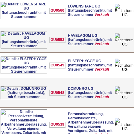
LÖWENSHARE UG
GU0560
(haftungsbeschränkt), mit
Steuernummer
Verkauft
UG
HAVELAGOM UG
GU0553
(haftungsbeschränkt), mit
Steuernummer
Verkauft
UG
ELSTERHYGGE UG
GU0549
(haftungsbeschränkt), mit
Steuernummer
Verkauft
UG
DOMUNRO UG
GU0548
(haftungsbeschränkt), mit
Steuernummer
Verkauft
UG
Personalvermittlung,
Personaldienste,
Arbeitnehmerüberlassung,
GU0539
Verwaltung eigenen
UG
Vermögens, Zeitarbeit, mit