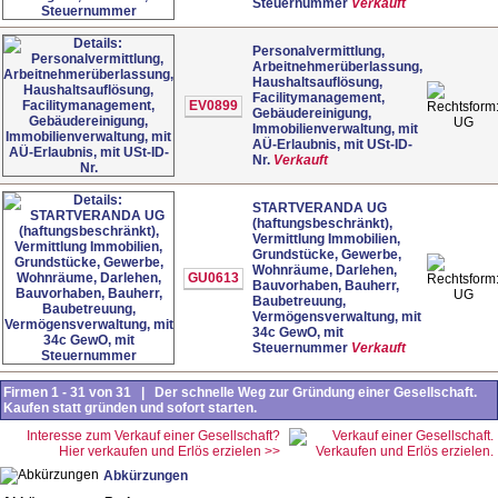
Steuernummer
Verkauft
Personalvermittlung,
Arbeitnehmerüberlassung,
Haushaltsauflösung,
Facilitymanagement,
EV0899
Gebäudereinigung,
UG
Immobilienverwaltung, mit
AÜ-Erlaubnis, mit USt-ID-
Nr.
Verkauft
STARTVERANDA UG
(haftungsbeschränkt),
Vermittlung Immobilien,
Grundstücke, Gewerbe,
Wohnräume, Darlehen,
GU0613
Bauvorhaben, Bauherr,
UG
Baubetreuung,
Vermögensverwaltung, mit
34c GewO, mit
Steuernummer
Verkauft
Firmen 1 - 31 von 31 | Der schnelle Weg zur Gründung einer Gesellschaft.
Kaufen statt gründen und sofort starten.
Interesse zum Verkauf einer Gesellschaft?
Hier verkaufen und Erlös erzielen >>
Abkürzungen