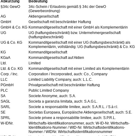
Abkürzung
Bedeutung
§34c GewO
34c-Schein / Erlaubnis gemäß § 34c der GewO
(Gewerbeordnung)
AG
Aktiengesellschaft
GmbH
Gesellschaft mit beschränkter Haftung
GmbH & Co. KG
Kommanditgesellschaft mit einer GmbH als Komplementärin
UG
UG (haftungsbeschränkt) bzw. Unternehmergesellschaft
(haftungsbeschränkt)
UG & Co. KG
Kommanditgesellschaft mit einer UG (haftungsbeschränkt) als
Komplementärin, vollständig: UG (haftungsbeschränkt) & Co. KG
KG
Kommanditgesellschaft
KGaA
Kommanditgesellschaft auf Aktien
Ltd.
Limited
Ltd. & Co. KG
Kommanditgesellschaft mit einer Limited als Komplementärin
Corp. / Inc.
Corporation / Incorporated, auch: Co., Company
LLC
Limited Liability Company, auch: L.L.C.
PGmbH
Privatgesellschaft mit beschränkter Haftung
PLC
Public Limited Company
SA
Societe Anonyme, auch: S.A.
SAGL
Societa a garanzia limitata, auch: S.A.G.L.
SARL
Societe a responsabilite limitee, auch: S.A.R.L. / S.à r.l.
SE
Societas Europaea, Europäische Aktiengesellschaft, auch: S.E.
SPRL
Societe privee a responsabilite limitee, auch: S.P.R.L.
W-IDNr.
Wirtschafts-Identifikationsnummer, auch: W-ID-Nr. Wirtschafts-
Identifikations-Nummer / WID-Nr. Wirtschaftsidentifikations-
Nummer / WIDNr. Wirtschaftsidentifikationsnummer