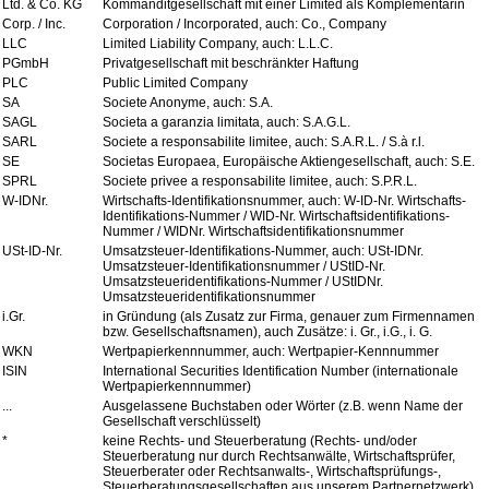
Ltd. & Co. KG
Kommanditgesellschaft mit einer Limited als Komplementärin
Corp. / Inc.
Corporation / Incorporated, auch: Co., Company
LLC
Limited Liability Company, auch: L.L.C.
PGmbH
Privatgesellschaft mit beschränkter Haftung
PLC
Public Limited Company
SA
Societe Anonyme, auch: S.A.
SAGL
Societa a garanzia limitata, auch: S.A.G.L.
SARL
Societe a responsabilite limitee, auch: S.A.R.L. / S.à r.l.
SE
Societas Europaea, Europäische Aktiengesellschaft, auch: S.E.
SPRL
Societe privee a responsabilite limitee, auch: S.P.R.L.
W-IDNr.
Wirtschafts-Identifikationsnummer, auch: W-ID-Nr. Wirtschafts-
Identifikations-Nummer / WID-Nr. Wirtschaftsidentifikations-
Nummer / WIDNr. Wirtschaftsidentifikationsnummer
USt-ID-Nr.
Umsatzsteuer-Identifikations-Nummer, auch: USt-IDNr.
Umsatzsteuer-Identifikationsnummer / UStID-Nr.
Umsatzsteueridentifikations-Nummer / UStIDNr.
Umsatzsteueridentifikationsnummer
i.Gr.
in Gründung (als Zusatz zur Firma, genauer zum Firmennamen
bzw. Gesellschaftsnamen), auch Zusätze: i. Gr., i.G., i. G.
WKN
Wertpapierkennnummer, auch: Wertpapier-Kennnummer
ISIN
International Securities Identification Number (internationale
Wertpapierkennnummer)
...
Ausgelassene Buchstaben oder Wörter (z.B. wenn Name der
Gesellschaft verschlüsselt)
*
keine Rechts- und Steuerberatung (Rechts- und/oder
Steuerberatung nur durch Rechtsanwälte, Wirtschaftsprüfer,
Steuerberater oder Rechtsanwalts-, Wirtschaftsprüfungs-,
Steuerberatungsgesellschaften aus unserem Partnernetzwerk)