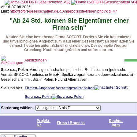
Abruf: 07.08.2026
Link:
http://sofort-gesellschaften.de/d/Angebotsliste/firmen.php?kid=47
"Ab 24 Std. können Sie Eigentümer einer
Firma sein"
Kaufen Sie eine bestehende Firma SOFORT. Fordern Sie ein kostenloses
und unverbindliches Angebot zum Kauf einer Gesellschaft an oder laden Sie
es noch heute herunter. Schnell und zielsicher. Der schnelle Weg zur
Gründung. Kaufen statt gründen und sofort starten.
Abkürzungen
Sp. z o.o., Polen
. Vorratsgesellschaften polnischer Rechtsformen (polnische
Vorrats SP.Z.O.O. / polnische GmbH, Spolka z ograniczona odpowiedzialnoscia) -
Gesellschaften mit Sitz in Polen, PL und Alternativen.
Sie sind hier:
Firmen-Angebote
Vorratsgesellschaften
Sp. z o.o., Polen
Sortierung wählen:
Projekt-
Rechts-
Firma / Branche
Nr.
form