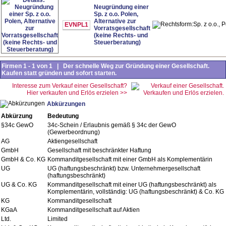
Neugründung einer
Sp. z o.o. Polen,
Alternative zur
Sp. z o.o., 
EVNPL1
Vorratsgesellschaft
(keine Rechts- und
Steuerberatung)
Firmen 1 - 1 von 1 | Der schnelle Weg zur Gründung einer Gesellschaft.
Kaufen statt gründen und sofort starten.
Interesse zum Verkauf einer Gesellschaft?
Hier verkaufen und Erlös erzielen >>
Abkürzungen
Abkürzung
Bedeutung
§34c GewO
34c-Schein / Erlaubnis gemäß § 34c der GewO
(Gewerbeordnung)
AG
Aktiengesellschaft
GmbH
Gesellschaft mit beschränkter Haftung
GmbH & Co. KG
Kommanditgesellschaft mit einer GmbH als Komplementärin
UG
UG (haftungsbeschränkt) bzw. Unternehmergesellschaft
(haftungsbeschränkt)
UG & Co. KG
Kommanditgesellschaft mit einer UG (haftungsbeschränkt) als
Komplementärin, vollständig: UG (haftungsbeschränkt) & Co. KG
KG
Kommanditgesellschaft
KGaA
Kommanditgesellschaft auf Aktien
Ltd.
Limited