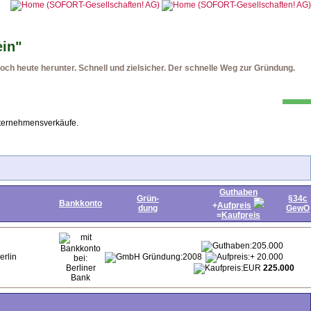
ein"
ch heute herunter. Schnell und zielsicher. Der schnelle Weg zur Gründung.
nternehmensverkäufe.
Guthaben
Grün-
§34c
Bankkonto
+
Aufpreis
dung
GewO
=
Kaufpreis
205.000
erlin
2008
+ 20.000
Berliner
EUR
225.000
Bank