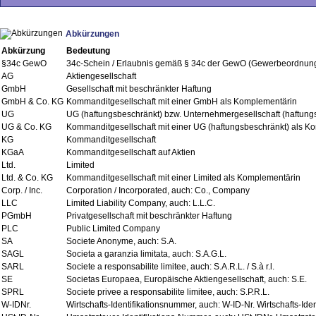
Abkürzungen
Abkürzung
Bedeutung
§34c GewO
34c-Schein / Erlaubnis gemäß § 34c der GewO (Gewerbeordnun
AG
Aktiengesellschaft
GmbH
Gesellschaft mit beschränkter Haftung
GmbH & Co. KG
Kommanditgesellschaft mit einer GmbH als Komplementärin
UG
UG (haftungsbeschränkt) bzw. Unternehmergesellschaft (haftung
UG & Co. KG
Kommanditgesellschaft mit einer UG (haftungsbeschränkt) als Ko
KG
Kommanditgesellschaft
KGaA
Kommanditgesellschaft auf Aktien
Ltd.
Limited
Ltd. & Co. KG
Kommanditgesellschaft mit einer Limited als Komplementärin
Corp. / Inc.
Corporation / Incorporated, auch: Co., Company
LLC
Limited Liability Company, auch: L.L.C.
PGmbH
Privatgesellschaft mit beschränkter Haftung
PLC
Public Limited Company
SA
Societe Anonyme, auch: S.A.
SAGL
Societa a garanzia limitata, auch: S.A.G.L.
SARL
Societe a responsabilite limitee, auch: S.A.R.L. / S.à r.l.
SE
Societas Europaea, Europäische Aktiengesellschaft, auch: S.E.
SPRL
Societe privee a responsabilite limitee, auch: S.P.R.L.
W-IDNr.
Wirtschafts-Identifikationsnummer, auch: W-ID-Nr. Wirtschafts-Id