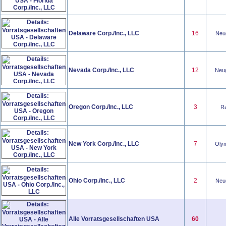
Delaware Corp./Inc., LLC
16
Neug
Nevada Corp./Inc., LLC
12
Neug
Oregon Corp./Inc., LLC
3
Ra
New York Corp./Inc., LLC
7
Olym
Ohio Corp./Inc., LLC
2
Neug
Alle Vorratsgesellschaften USA
60