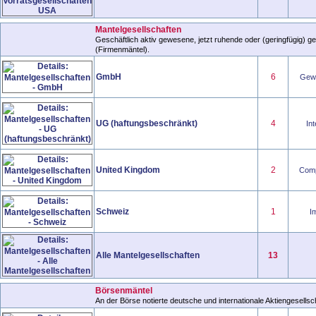
Mantelgesellschaften
Geschäftlich aktiv gewesene, jetzt ruhende oder (geringfügig) ge
(Firmenmäntel).
GmbH
6
Gewe
UG (haftungsbeschränkt)
4
Int
United Kingdom
2
Comp
Schweiz
1
Im
Alle Mantelgesellschaften
13
Börsenmäntel
An der Börse notierte deutsche und internationale Aktiengesells