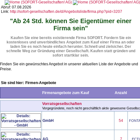
Abruf: 07.08.2026
Link:
http://sofort-gesellschaften.de/d/Angebotsliste/firma.php?pid=3207
"Ab 24 Std. können Sie Eigentümer einer
Firma sein"
Kaufen Sie eine bereits existierende Firma SOFORT. Fordern Sie ein
kostenloses und unverbindliches Angebot zum Kauf einer Firma an oder
laden Sie es noch heute einfach herunter. Schnell und zielsicher. Der
schnelle Weg zur Gründung einer Gesellschaft. Kaufen statt gründen und
sofort startklar sein.
Finden Sie ein gewünschtes Angebot in unserer aktuellen Liste der Angebote und
Preise.
Sie sind hier:
Firmen-Angebote
Firmenangebote zum Kauf
Anzahl
Vorratsgesellschaften
Vorgegründete, noch nicht geschäftlich aktiv gewesene Gesellsch
GmbH
54
FONTAN
AG
7
ECTUS