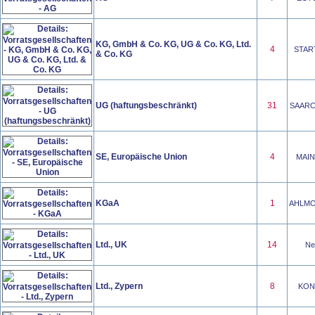
KG, GmbH & Co. KG, UG & Co. KG, Ltd.
4
START
& Co. KG
UG (haftungsbeschränkt)
31
SAARCR
SE, Europäische Union
4
MAINU
KGaA
1
AHLMOR
Ltd., UK
14
Neu
Ltd., Zypern
8
KONO