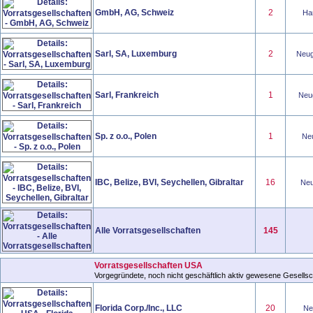
GmbH, AG, Schweiz
2
Han
Sarl, SA, Luxemburg
2
Neug
Sarl, Frankreich
1
Neug
Sp. z o.o., Polen
1
Neu
IBC, Belize, BVI, Seychellen, Gibraltar
16
Neu
Alle Vorratsgesellschaften
145
Vorratsgesellschaften USA
Vorgegründete, noch nicht geschäftlich aktiv gewesene Gesellsch
Florida Corp./Inc., LLC
20
Neu